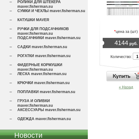
РОЛИКИ ДЛЯ ШТЕКЕРА
maver.fisherman.su
СУМКИ И ЧЕХЛЫ maver.fisherman.su
КАТУШКИ МAVER
РУЧКИ ДЛЯ ПОДСАЧНИКОВ
*
цена за (шт)
maver.fisherman.su
ПОДСАЧНИКИ maver.fisherman.su
4144
руб.
САДКИ maver.fisherman.su
РОГАТКИ maver.fisherman.su
Количество:
ФИДЕРНЫЕ КОРМУШКИ
maver.fisherman.su
ЛЕСКА maver.fisherman.su
КРЮЧКИ maver.fisherman.su
« Назад
ПОПЛАВКИ maver.fisherman.su
ГРУЗА И ОЛИВКИ
maver.fisherman.su
АКСЕССУАРЫ maver.fisherman.su
ОДЕЖДА maver.fisherman.su
Новости