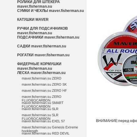
РОЛИКИ ДЛЯ ШТЕКЕРА
maver.fisherman.su
СУМКИ И ЧЕХЛЫ maver.fisherman.su
КАТУШКИ МAVER
РУЧКИ ДЛЯ ПОДСАЧНИКОВ
maver.fisherman.su
ПОДСАЧНИКИ maver.fisherman.su
САДКИ maver.fisherman.su
РОГАТКИ maver.fisherman.su
ФИДЕРНЫЕ КОРМУШКИ
maver.fisherman.su
ЛЕСКА maver.fisherman.su
maver.fisherman.su ZERO
maver.fisherman.su ZERO SK
maver.fisherman.su ZERO HF
maver.fisherman.su ZERO
FLUOROCARBON
maver.fisherman.su SMART
FLUOROCARBON
maver.fisherman.su SLR
maver.fisherman.su SLR
FLUOROCARBON
ВНИМАНИЕ:перед оформ
maver.fisherman.su EXEL 57
maver.fisherman.su Genesis Extreme
hooklength
maver.fisherman.su RED DEVIL