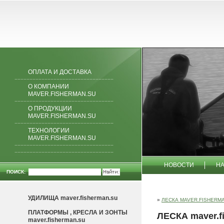
ОПЛАТА И ДОСТАВКА
О КОМПАНИИ
MAVER.FISHERMAN.SU
О ПРОДУКЦИИ
MAVER.FISHERMAN.SU
ТЕХНОЛОГИИ
MAVER.FISHERMAN.SU
НОВОСТИ
Н
ПОИСК:
КОНТАКТЫ
С
УДИЛИЩА maver.fisherman.su
»
ЛЕСКА MAVER.FISHERM
ПЛАТФОРМЫ , КРЕСЛА И ЗОНТЫ
ЛЕСКА maver.f
maver.fisherman.su