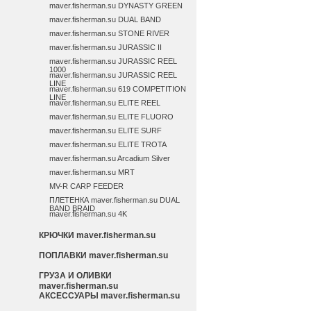
maver.fisherman.su DYNASTY GREEN
maver.fisherman.su DUAL BAND
maver.fisherman.su STONE RIVER
maver.fisherman.su JURASSIC II
maver.fisherman.su JURASSIC REEL
1000
maver.fisherman.su JURASSIC REEL
LINE
maver.fisherman.su 619 COMPETITION
LINE
maver.fisherman.su ELITE REEL
maver.fisherman.su ELITE FLUORO
maver.fisherman.su ELITE SURF
maver.fisherman.su ELITE TROTA
maver.fisherman.su Arcadium Silver
maver.fisherman.su MRT
MV-R CARP FEEDER
ПЛЕТЕНКА maver.fisherman.su DUAL
BAND BRAID
maver.fisherman.su 4K
КРЮЧКИ maver.fisherman.su
ПОПЛАВКИ maver.fisherman.su
ГРУЗА И ОЛИВКИ
maver.fisherman.su
АКСЕССУАРЫ maver.fisherman.su