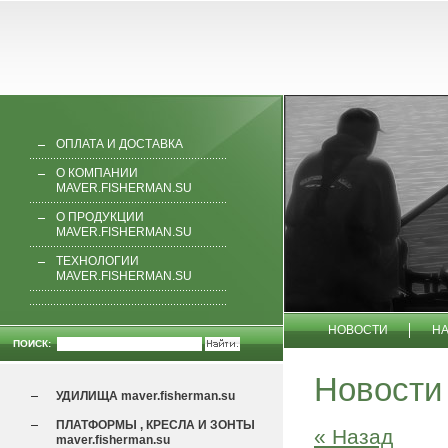
ОПЛАТА И ДОСТАВКА
О КОМПАНИИ
MAVER.FISHERMAN.SU
О ПРОДУКЦИИ
MAVER.FISHERMAN.SU
ТЕХНОЛОГИИ
MAVER.FISHERMAN.SU
НОВОСТИ
Н
ПОИСК:
КОНТАКТЫ
С
Новости
УДИЛИЩА maver.fisherman.su
ПЛАТФОРМЫ , КРЕСЛА И ЗОНТЫ
« Назад
maver.fisherman.su