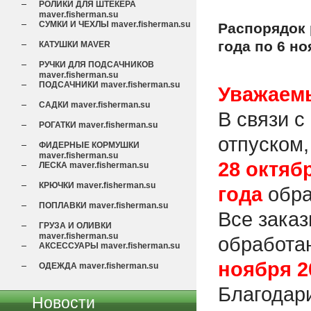
РОЛИКИ ДЛЯ ШТЕКЕРА
maver.fisherman.su
СУМКИ И ЧЕХЛЫ maver.fisherman.su
Распорядок 
года по 6 но
КАТУШКИ МAVER
РУЧКИ ДЛЯ ПОДСАЧНИКОВ
maver.fisherman.su
ПОДСАЧНИКИ maver.fisherman.su
Уважаемы
САДКИ maver.fisherman.su
В связи 
РОГАТКИ maver.fisherman.su
отпуском
ФИДЕРНЫЕ КОРМУШКИ
maver.fisherman.su
28 октяб
ЛЕСКА maver.fisherman.su
КРЮЧКИ maver.fisherman.su
года
обра
ПОПЛАВКИ maver.fisherman.su
Все заказ
ГРУЗА И ОЛИВКИ
maver.fisherman.su
обработа
АКСЕССУАРЫ maver.fisherman.su
ноября 2
ОДЕЖДА maver.fisherman.su
Благодар
Новости